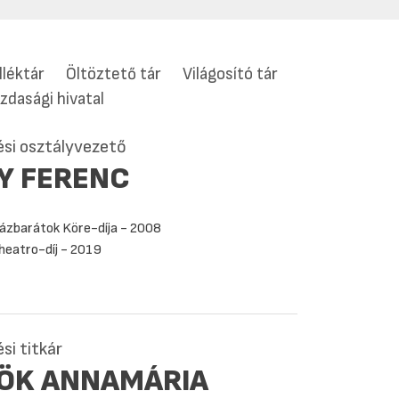
lléktár
Öltöztető tár
Világosító tár
zdasági hivatal
ési osztályvezető
Y FERENC
ázbarátok Köre-díja - 2008
heatro-díj - 2019
si titkár
ÖK ANNAMÁRIA