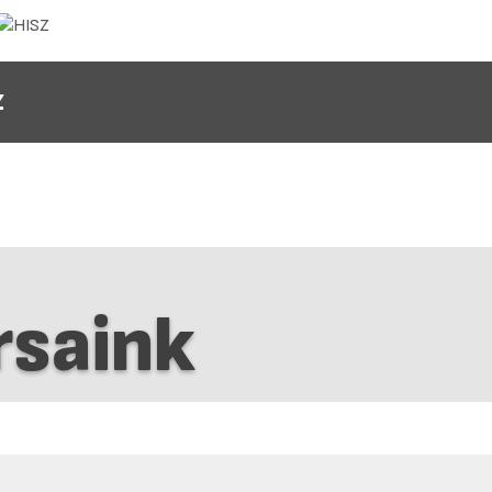
Z
saink