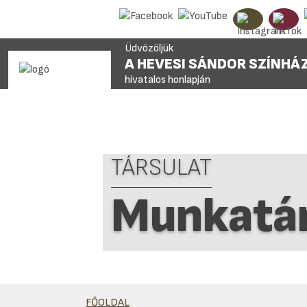
Üdvözöljük
A HEVESI SÁNDOR SZÍNHÁ
hivatalos honlapján
TÁRSULAT
Munkatár
FŐOLDAL