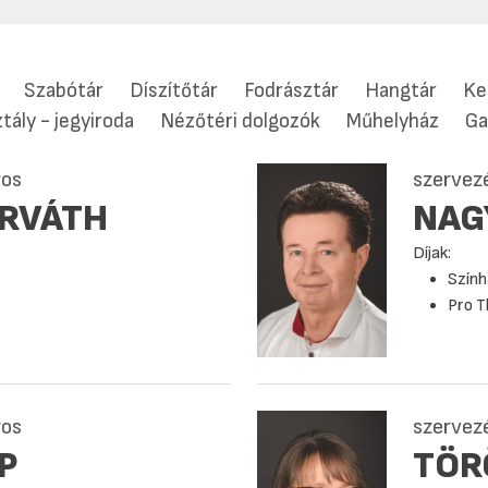
Szabótár
Díszítőtár
Fodrásztár
Hangtár
Ke
tály - jegyiroda
Nézőtéri dolgozók
Műhelyház
Ga
ros
szervez
RVÁTH
NAG
Díjak:
Szính
Pro T
ros
szervezé
P
TÖR