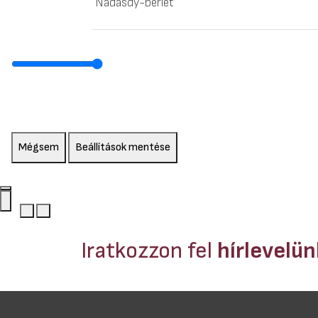
Nádasdy-bérlet
Mégsem
Beállítások mentése
Iratkozzon fel
hírlevelü