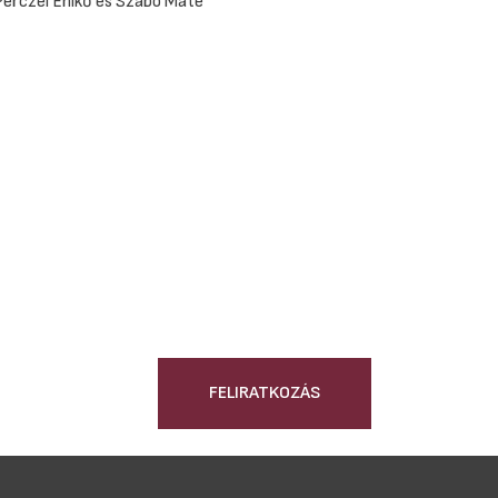
Perczel Enikő és Szabó Máté
FELIRATKOZÁS