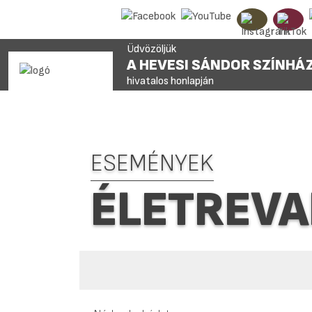
Üdvözöljük
A HEVESI SÁNDOR SZÍNHÁ
hivatalos honlapján
ESEMÉNYEK
ÉLETREV