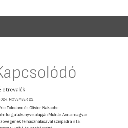
Kapcsolódó
Életrevalók
2024. NOVEMBER 22.
Eric Toledano és Olivier Nakache
filmforgatókönyve alapján Molnár Anna magyar
szövegének felhasználásával színpadra írta: