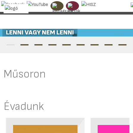
SUGAR
Műsoron
Évadunk