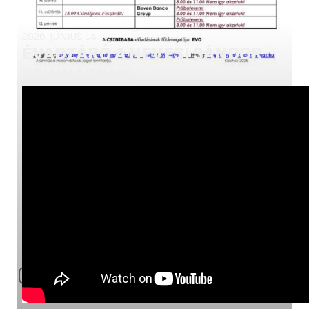
2026. JÚNIUS 14.
ÉVADZÁRÓ A HEVESI SÁNDOR
SZÍNHÁZBAN
Galériák
ÖSSZES GALÉRIA