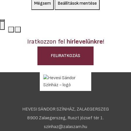
Mégsem
Beállítások mentése
Iratkozzon fel
hírlevelünkre
!
FELIRATKOZÁS
HEVESI SÁNDOR SZÍNHÁZ, ZALAEGERSZEG
8900 Zalaegerszeg, Ruszt József tér 1.
szinhaz@zalaszam.hu