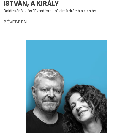
ISTVÁN, A KIRÁLY
Boldizsár Miklós "Ezredforduló" című drámája alapján
BŐVEBBEN