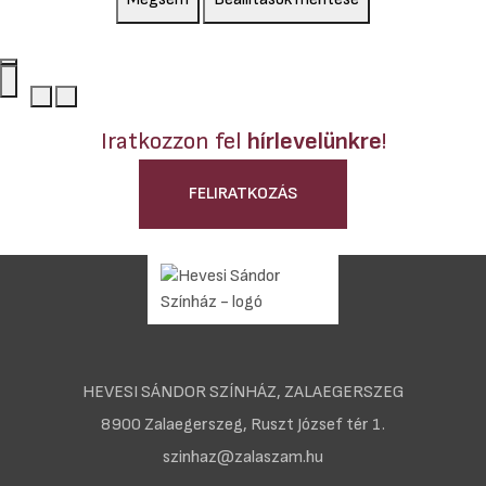
Iratkozzon fel
hírlevelünkre
!
FELIRATKOZÁS
HEVESI SÁNDOR SZÍNHÁZ, ZALAEGERSZEG
8900 Zalaegerszeg, Ruszt József tér 1.
szinhaz@zalaszam.hu