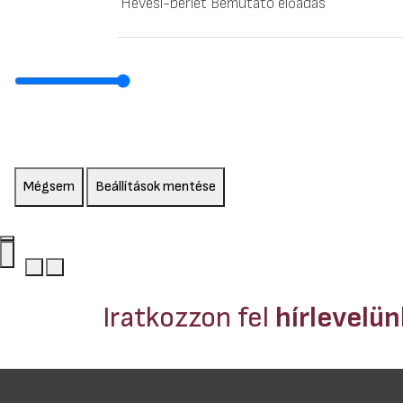
Hevesi-bérlet Bemutató előadás
Mégsem
Beállítások mentése
Iratkozzon fel
hírlevelü