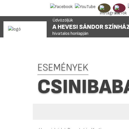
Üdvözöljük
A HEVESI SÁNDOR SZÍNHÁ
hivatalos honlapján
ESEMÉNYEK
CSINIBAB