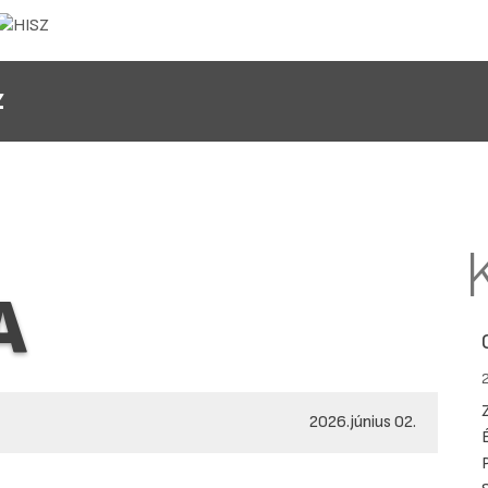
Z
A
2026.június 02.