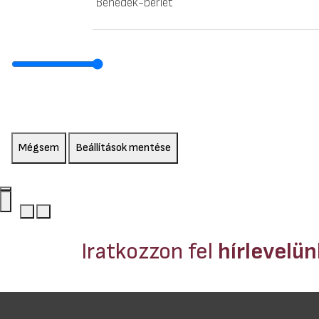
Benedek-bérlet
Mégsem
Beállítások mentése
Iratkozzon fel
hírlevelü