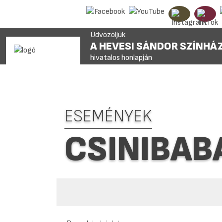
Üdvözöljük
A HEVESI SÁNDOR SZÍNHÁ
hivatalos honlapján
ESEMÉNYEK
CSINIBAB