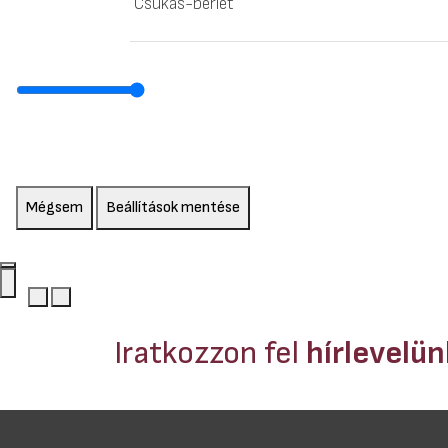
Csukás-bérlet
Mégsem
Beállítások mentése
Iratkozzon fel
hírlevelü