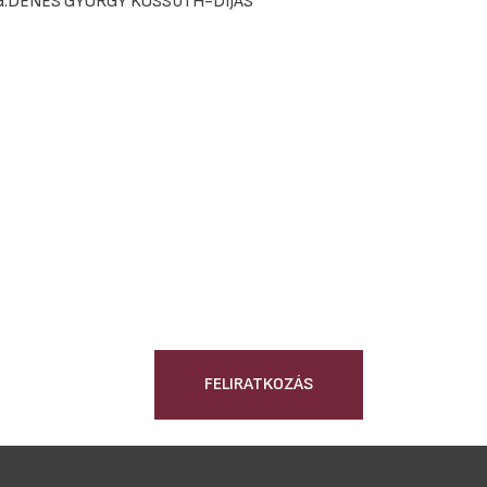
G.DÉNES GYÖRGY KOSSUTH-DÍJAS
FELIRATKOZÁS