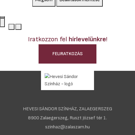
Iratkozzon fel
hírlevelünkre
!
FELIRATKOZÁS
HEVESI SÁNDOR SZÍNHÁZ, ZALAEGERSZEG
8900 Zalaegerszeg, Ruszt József tér 1.
szinhaz@zalaszam.hu