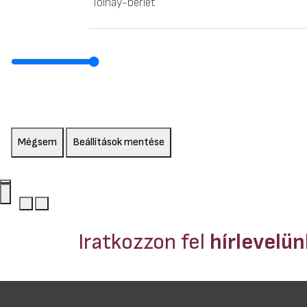
Tolnay-bérlet
Mégsem
Beállítások mentése
Iratkozzon fel
hírlevelü