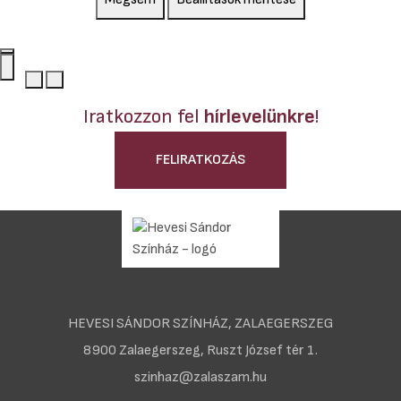
Iratkozzon fel
hírlevelünkre
!
FELIRATKOZÁS
HEVESI SÁNDOR SZÍNHÁZ, ZALAEGERSZEG
8900 Zalaegerszeg, Ruszt József tér 1.
szinhaz@zalaszam.hu