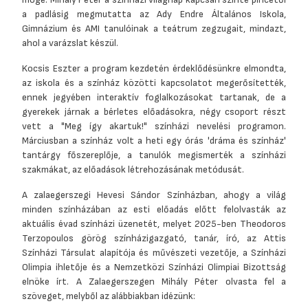
a padlásig megmutatta az Ady Endre Általános Iskola,
Gimnázium és AMI tanulóinak a teátrum zegzugait, mindazt,
ahol a varázslat készül.
Kocsis Eszter a program kezdetén érdeklődésünkre elmondta,
az iskola és a színház közötti kapcsolatot megerősítették,
ennek jegyében interaktív foglalkozásokat tartanak, de a
gyerekek járnak a bérletes előadásokra, négy csoport részt
vett a "Meg így akartuk!" színházi nevelési programon.
Márciusban a színház volt a heti egy órás 'dráma és színház'
tantárgy főszereplője, a tanulók megismerték a színházi
szakmákat, az előadások létrehozásának metódusát.
A zalaegerszegi Hevesi Sándor Színházban, ahogy a világ
minden színházában az esti előadás előtt felolvasták az
aktuális évad színházi üzenetét, melyet 2025-ben Theodoros
Terzopoulos görög színházigazgató, tanár, író, az Attis
Színházi Társulat alapítója és művészeti vezetője, a Színházi
Olimpia ihletője és a Nemzetközi Színházi Olimpiai Bizottság
elnöke írt. A Zalaegerszegen Mihály Péter olvasta fel a
szöveget, melyből az alábbiakban idézünk: