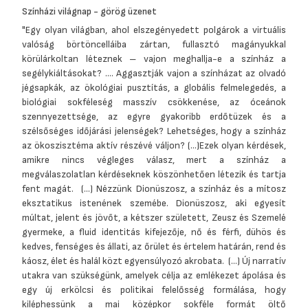
Színházi világnap - görög üzenet
"Egy olyan világban, ahol elszegényedett polgárok a virtuális
valóság börtöncelláiba zártan, fullasztó magányukkal
körülárkoltan léteznek – vajon meghallja-e a színház a
segélykiáltásokat? .... Aggasztják vajon a színházat az olvadó
jégsapkák, az ökológiai pusztítás, a globális felmelegedés, a
biológiai sokféleség masszív csökkenése, az óceánok
szennyezettsége, az egyre gyakoribb erdőtüzek és a
szélsőséges időjárási jelenségek? Lehetséges, hogy a színház
az ökoszisztéma aktív részévé váljon? (...)Ezek olyan kérdések,
amikre nincs végleges válasz, mert a színház a
megválaszolatlan kérdéseknek köszönhetően létezik és tartja
fent magát. (...) Nézzünk Dionüszosz, a színház és a mítosz
eksztatikus istenének szemébe. Dionüszosz, aki egyesít
múltat, jelent és jövőt, a kétszer született, Zeusz és Szemelé
gyermeke, a fluid identitás kifejezője, nő és férfi, dühös és
kedves, fenséges és állati, az őrület és értelem határán, rend és
káosz, élet és halál közt egyensúlyozó akrobata. (...) Új narratív
utakra van szükségünk, amelyek célja az emlékezet ápolása és
egy új erkölcsi és politikai felelősség formálása, hogy
kiléphessünk a mai középkor sokféle formát öltő