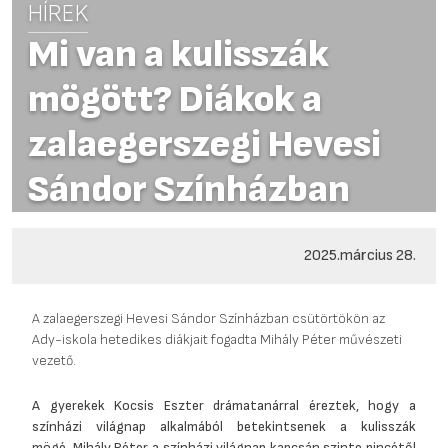
HÍREK
Mi van a kulisszák
mögött? Diákok a
zalaegerszegi Hevesi
Sándor Színházban
2025.március 28.
A zalaegerszegi Hevesi Sándor Színházban csütörtökön az
Ady-iskola hetedikes diákjait fogadta Mihály Péter művészeti
vezető.
A gyerekek Kocsis Eszter drámatanárral éreztek, hogy a
színházi világnap alkalmából betekintsenek a kulisszák
mögé. Mihály Péter a színházi világnap kapcsán szinte pincétől