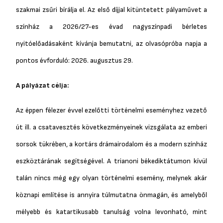
szakmai zsűri bírálja el. Az első díjjal kitüntetett pályaművet a
színház a 2026/27-es évad nagyszínpadi bérletes
nyitóelőadásaként kívánja bemutatni, az olvasópróba napja a
pontos évforduló: 2026. augusztus 29.
A pályázat célja:
Az éppen félezer évvel ezelőtti történelmi eseményhez vezető
út ill. a csatavesztés következményeinek vizsgálata az emberi
sorsok tükrében, a kortárs drámairodalom és a modern színház
eszköztárának segítségével. A trianoni békediktátumon kívül
talán nincs még egy olyan történelmi esemény, melynek akár
köznapi említése is annyira túlmutatna önmagán, és amelyből
mélyebb és katartikusabb tanulság volna levonható, mint