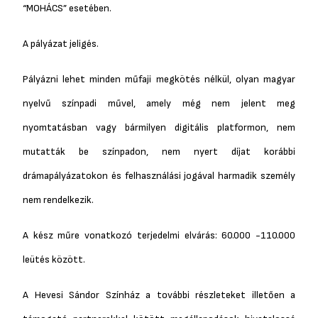
“MOHÁCS” esetében.
A pályázat jeligés.
Pályázni lehet minden műfaji megkötés nélkül, olyan magyar
nyelvű színpadi művel, amely még nem jelent meg
nyomtatásban vagy bármilyen digitális platformon, nem
mutatták be színpadon, nem nyert díjat korábbi
drámapályázatokon és felhasználási jogával harmadik személy
nem rendelkezik.
A kész műre vonatkozó terjedelmi elvárás: 60.000 -110.000
leütés között.
A Hevesi Sándor Színház a további részleteket illetően a