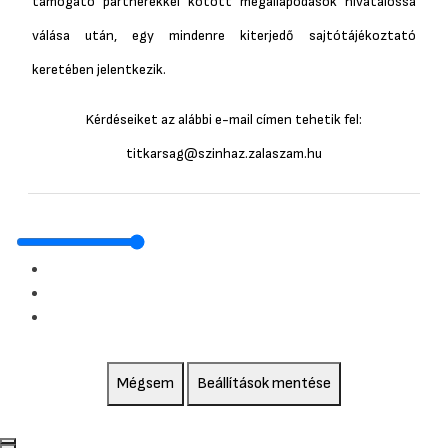
támogató partnerekkel kötött megállapodások hivatalossá
válása után, egy mindenre kiterjedő sajtótájékoztató
keretében jelentkezik.
Kérdéseiket az alábbi e-mail címen tehetik fel:
titkarsag@szinhaz.zalaszam.hu
Mégsem
Beállítások mentése