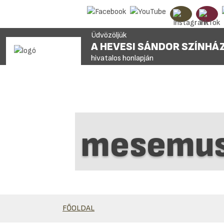
Üdvözöljük
A HEVESI SÁNDOR SZÍNHÁ
hivatalos honlapján
mesemus
FŐOLDAL