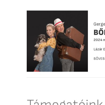
Gerge
BŐ
2024 
Lázár 
BŐVEB