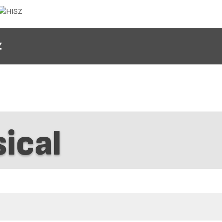
Z
ical