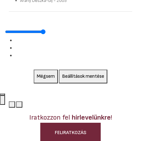
Arany Deszka-díj - 2005
Mégsem
Beállítások mentése
Iratkozzon fel
hírlevelünkre
!
FELIRATKOZÁS