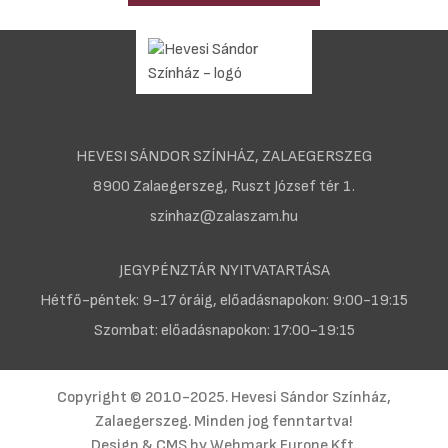
HEVESI SÁNDOR SZÍNHÁZ, ZALAEGERSZEG
8900 Zalaegerszeg, Ruszt József tér 1.
szinhaz@zalaszam.hu
JEGYPÉNZTÁR NYITVATARTÁSA
Hétfő-péntek: 9-17 óráig, előadásnapokon: 9:00-19:15
Szombat: előadásnapokon: 17:00-19:15
Copyright © 2010-2025. Hevesi Sándor Színház,
Zalaegerszeg. Minden jog fenntartva!
Design & CMS by
Webmark Europe Kft.