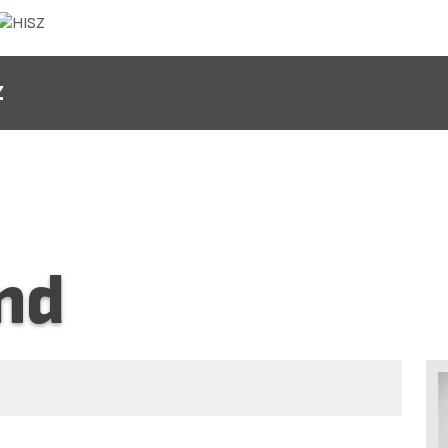
Z
and