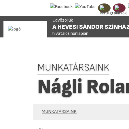
Üdvözöljük
A HEVESI SÁNDOR SZÍNHÁ
hivatalos honlapján
MUNKATÁRSAINK
Nágli Rol
MUNKATÁRSAINK