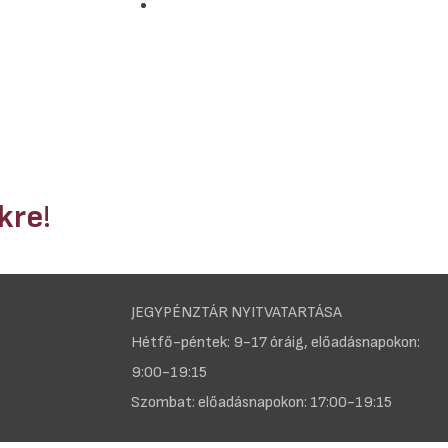
nkre
!
JEGYPÉNZTÁR NYITVATARTÁSA
Hétfő-péntek: 9-17 óráig, előadásnapokon:
9:00-19:15
Szombat: előadásnapokon: 17:00-19:15