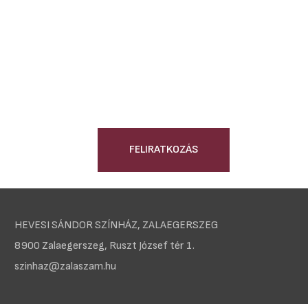
FELIRATKOZÁS
HEVESI SÁNDOR SZÍNHÁZ, ZALAEGERSZEG
8900 Zalaegerszeg, Ruszt József tér 1.
szinhaz@zalaszam.hu