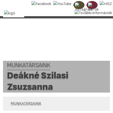
MUNKATÁRSAINK
Deákné Szilasi
Zsuzsanna
MUNKATÁRSAINK