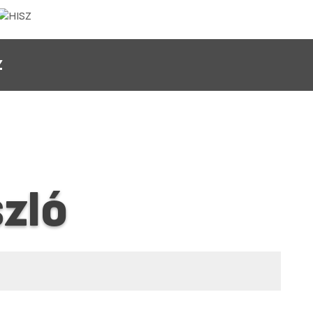
Z
szló