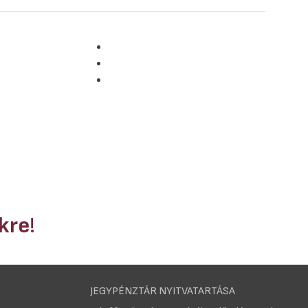
nkre
!
JEGYPÉNZTÁR NYITVATARTÁSA