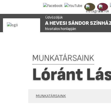
Üdvözöljük
A HEVESI SÁNDOR SZÍNHÁ
hivatalos honlapján
MUNKATÁRSAINK
Lóránt Lá
MUNKATÁRSAINK