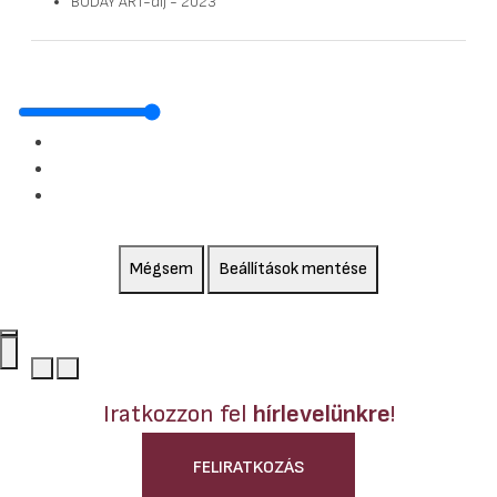
BUDAY ART-díj - 2023
Mégsem
Beállítások mentése
Iratkozzon fel
hírlevelünkre
!
FELIRATKOZÁS