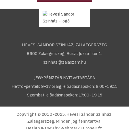
HEVESI SÁNDOR SZÍNHÁZ, ZALAEGERSZEG
8900 Zalaegerszeg, Ruszt József tér 1.
szinhaz@zalaszam.hu
JEGYPÉNZTÁR NYITVATARTÁSA
Hétfő-péntek: 9-17 óráig, előadásnapokon: 9:00-19:15
Szombat: előadásnapokon: 17:00-19:15
Copyright © 2010-2025. Hevesi Sándor Színház,
Zalaegerszeg. Minden jog fenntartva!
Design & CMS by
Webmark Europe Kft.