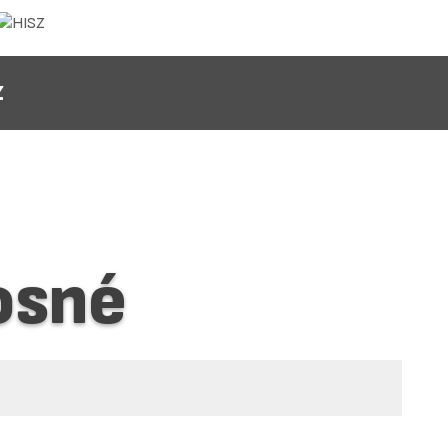
Z
osné