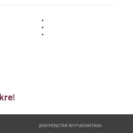
nkre
!
JEGYPÉNZTÁR NYITVATARTÁSA