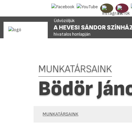
Üdvözöljük
A HEVESI SÁNDOR SZÍNHÁ
hivatalos honlapján
MUNKATÁRSAINK
Bödör Ján
MUNKATÁRSAINK