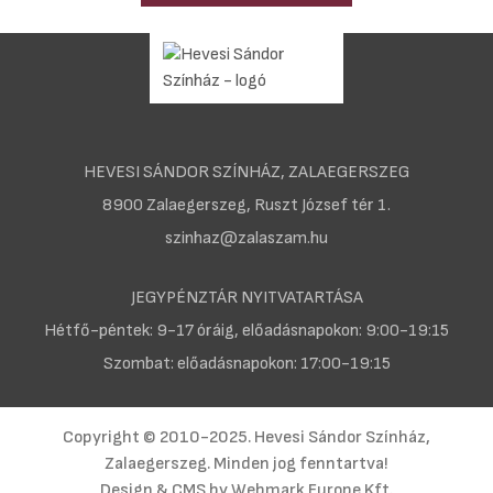
HEVESI SÁNDOR SZÍNHÁZ, ZALAEGERSZEG
8900 Zalaegerszeg, Ruszt József tér 1.
szinhaz@zalaszam.hu
JEGYPÉNZTÁR NYITVATARTÁSA
Hétfő-péntek: 9-17 óráig, előadásnapokon: 9:00-19:15
Szombat: előadásnapokon: 17:00-19:15
Copyright © 2010-2025. Hevesi Sándor Színház,
Zalaegerszeg. Minden jog fenntartva!
Design & CMS by
Webmark Europe Kft.