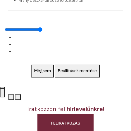
Arany Deszka-díj 2025 (Öltöztető tár)
Mégsem
Beállítások mentése
Iratkozzon fel
hírlevelünkre
!
FELIRATKOZÁS