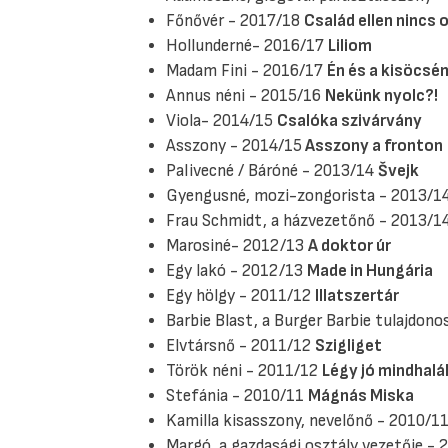
Főnővér - 2017/18
Család ellen nincs
Hollunderné- 2016/17
Liliom
Madam Fini - 2016/17
Én és a kisöcsé
Annus néni - 2015/16
Nekünk nyolc?!
Viola- 2014/15
Csalóka szivárvány
Asszony - 2014/15
Asszony a fronton
Palivecné / Báróné - 2013/14
Švejk
Gyengusné, mozi-zongorista - 2013/1
Frau Schmidt, a házvezetőnő - 2013/1
Marosiné- 2012/13
A doktor úr
Egy lakó - 2012/13
Made in Hungária
Egy hölgy - 2011/12
Illatszertár
Barbie Blast, a Burger Barbie tulajdon
Elvtársnő - 2011/12
Szigliget
Török néni - 2011/12
Légy jó mindhalá
Stefánia - 2010/11
Mágnás Miska
Kamilla kisasszony, nevelőnő - 2010/1
Margó, a gazdasági osztály vezetője -