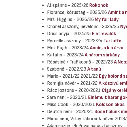
Alispánné - 2025/26
Rokonok
Florance, kórustag - 2025/26
Amint a
Mrs. Higgins - 2026/26
My fair lady
Chanel asszony, nevelőnő -2024/25
Nyo
Driss anyja - 2024/25
Életrevalók
Pernelle asszony - 2023/24
Tartuffe
Mrs. Pugh - 2023/24
Annie, a kis árva
Katalin - 2023/24
A három sárkány
Répásiné / Trafikosnő - 2022/23
A Nosz
Szabónő - 2022/23
A tanú
Marie - 2021/22 2021/22
Egy bolond s
Remigia nővér - 2021/22
A kőszívű emb
Rácz Jozsóné - 2020/2021
Cigánykeré
Sára néni - 2020/21
Elnémult harango
Miss Cook - 2020/2021
Kölcsönlakás
Deutch néni - 2020/21
Sose halunk m
Mimó néni, Vitay tábornok nővér 2018
Adameczné, glogovai parasztasszony 