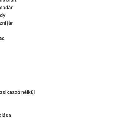
ina Blum
madár
ady
zni jár
ac
zsikaszó nélkül
blása