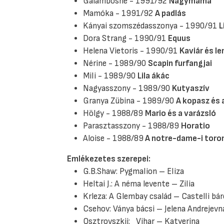
Galambosné - 1991/92
Nagymama
Mamóka - 1991/92
A padlás
Kányai szomszédasszonya - 1990/91
L
Dora Strang - 1990/91
Equus
Helena Vietoris - 1990/91
Kaviár és l
Nérine - 1989/90
Scapin furfangjai
Mili - 1989/90
Lila ákác
Nagyasszony - 1989/90
Kutyaszív
Granya Zübina - 1989/90
A kopasz és 
Hölgy - 1988/89
Mario és a varázsló
Parasztasszony - 1988/89
Horatio
Aloise - 1988/89
A notre-dame-i toro
Emlékezetes szerepei:
G.B.Shaw: Pygmalion – Eliza
Heltai J.: A néma levente – Zilia
Krleza: A Glembay család – Castelli bá
Csehov: Ványa bácsi – Jelena Andrejevn
Osztrovszkij: Vihar – Katyerina