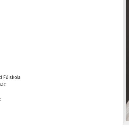
i Főiskola
ház
z