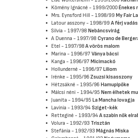
Else Woltersheim - 1999/2000
Kathar
Kömény Ignácné - 1999/2000
Énekes 
Mrs. Eynsford Hill - 1998/99
My Fair L
Latour asszony - 1998/99
A férj vadás
Silvia - 1997/98
Nebáncsvirág
A Duenna - 1997/98
Cyrano de Berger
Etel - 1997/98
A vörös malom
Marina - 1996/97
Ványa bácsi
Kanga - 1996/97
Micimackó
Hollunderné - 1996/97
Liliom
Irénke - 1995/96
Zsuzsi kisasszony
Hétzsákné - 1995/96
Hamupipőke
Málcsi néni - 1994/95
Nem élhetek mu
Juanita - 1994/95
La Mancha lovagja
Lavínia - 1993/94
Sziget-kék
Retteginé - 1993/94
A szabin nők elra
Volura - 1992/93
Trisztán
Stefánia - 1992/93
Mágnás Miska