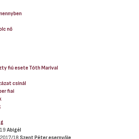
 mennyben
lc nő
ty fiú esete Tóth Marival
zázat csinál
er fiai
k
k
eg
/19
Abigél
- 2017/18
Szent Péter esernyője