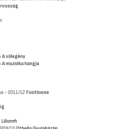
 orvosság
m
4
A vőlegény
4
A muzsika hangja
osa - 2011/12
Footloose
lig
1
Liliomfi
 2009/10
Othello Gyulaházán