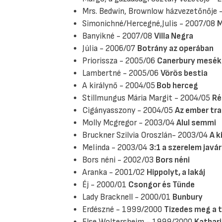
Mrs. Bedwin, Brownlow házvezetőnője
Simonichné/Hercegné,Julis - 2007/08
M
Banyikné - 2007/08
Villa Negra
Júlia - 2006/07
Botrány az operában
Priorissza - 2005/06
Canerbury mesék
Lambertné - 2005/06
Vörös bestia
A királynő - 2004/05
Bob herceg
Stillmungus Mária Margit - 2004/05
Ré
Cigányasszony - 2004/05
Az ember tra
Molly Mcgregor - 2003/04
Alul semmi
Bruckner Szilvia Oroszlán- 2003/04
A k
Melinda - 2003/04
3:1 a szerelem javá
Bors néni - 2002/03
Bors néni
Aranka - 2001/02
Hippolyt, a lakáj
Éj - 2000/01
Csongor és Tünde
Lady Bracknell - 2000/01
Bunbury
Erdészné - 1999/2000
Tizedes meg a 