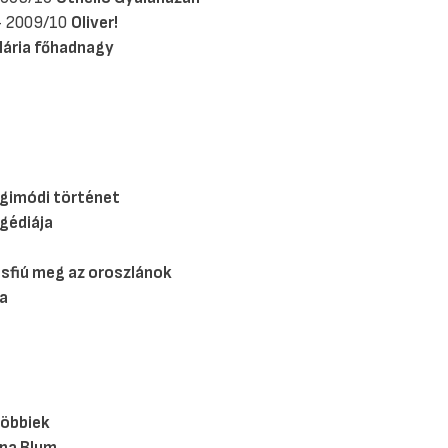
 - 2009/10
Oliver!
ária főhadnagy
gimódi történet
gédiája
isfiú meg az oroszlánok
ra
többiek