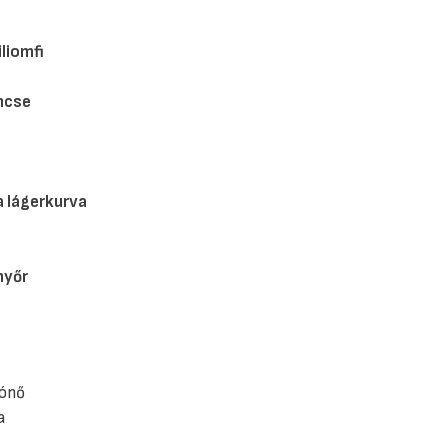
iliomfi
encse
a lágerkurva
nyőr
rónő
a