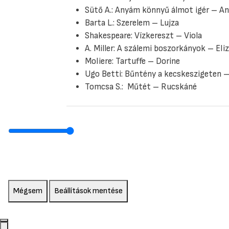
Sütő A.: Anyám könnyű álmot igér – A
Barta L.: Szerelem – Lujza
Shakespeare: Vízkereszt – Viola
A. Miller: A szálemi boszorkányok – El
Moliere: Tartuffe – Dorine
Ugo Betti: Bűntény a kecskeszigeten 
Tomcsa S.: Műtét – Rucskáné
Mégsem
Beállítások mentése