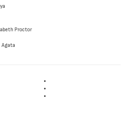
nya
izabeth Proctor
– Agata