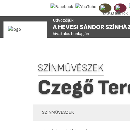
Üdvözöljük
A HEVESI SÁNDOR SZÍNHÁ
hivatalos honlapján
SZÍNMŰVÉSZEK
Czegő Ter
SZÍNMŰVÉSZEK