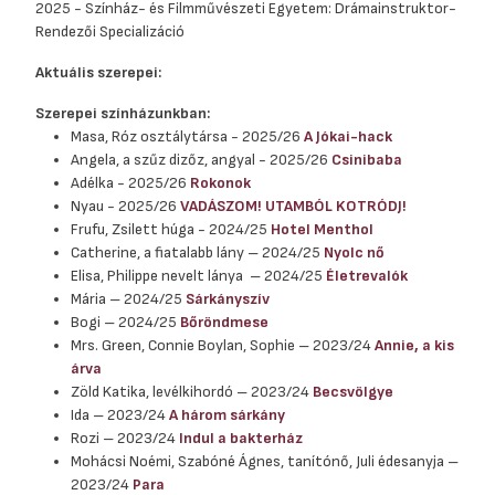
2025 - Színház- és Filmművészeti Egyetem: Drámainstruktor-
Rendezői Specializáció
Aktuális szerepei:
Szerepei színházunkban:
Masa, Róz osztálytársa
- 2025/26
A Jókai-hack
Angela, a szűz dizőz, angyal
- 2025/26
Csinibaba
Adélka - 2025/26
Rokonok
Nyau - 2025/26
VADÁSZOM! UTAMBÓL KOTRÓDJ!
Frufu, Zsilett húga - 2024/25
Hotel Menthol
Catherine, a fiatalabb lány – 2024/25
Nyolc nő
Elisa, Philippe nevelt lánya – 2024/25
Életrevalók
Mária – 2024/25
Sárkányszív
Bogi – 2024/25
Bőröndmese
Mrs. Green, Connie Boylan, Sophie – 2023/24
Annie, a kis
árva
Zöld Katika, levélkihordó – 2023/24
Becsvölgye
Ida – 2023/24
A három sárkány
Rozi – 2023/24
Indul a bakterház
Mohácsi Noémi, Szabóné Ágnes, tanítónő, Juli édesanyja –
2023/24
Para