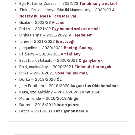
Egri Péterné, Zsuzsa – 2022/23
Tanulmány a nőkről
Tinka, Brozik leánya /Matild kisasszony – 2022/23
A
Noszty fiú esete Tóth Marival
Gizike – 2022/23
A tanú
Betty – 2021/22
Egy bolond százat csinál
Cinka Panna – 2021/2022
A Fejedelem
Jeney – 2021/2022
Érettségi
Jacqueline – 2020/2021
Boeing-Boeing
Félőlény – 2020/2021
A félőlény
Ezüst, prostituált – 2020/2021
Cigánykerék
Rózi, cselédlány – 2020/2021
Elnémult harangok
Évike – 2020/2021
Sose halunk meg
Dorka – 2019/2020
Óz
Jean Fordham – 2019/2020
Augusztus Oklahomában
Kata, szolgálólány – 2019/2020
Zrínyi 1566
Murai Tünde – 2018/2019
Abigél
Fanny – 2018/2019
Isten pénze
Letta – 2017/2018
Az ügynök halála