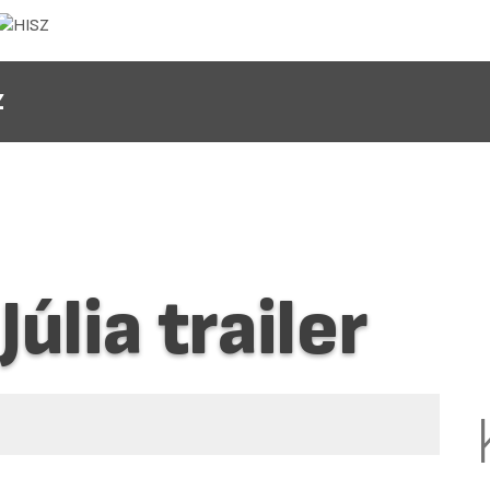
Z
úlia trailer