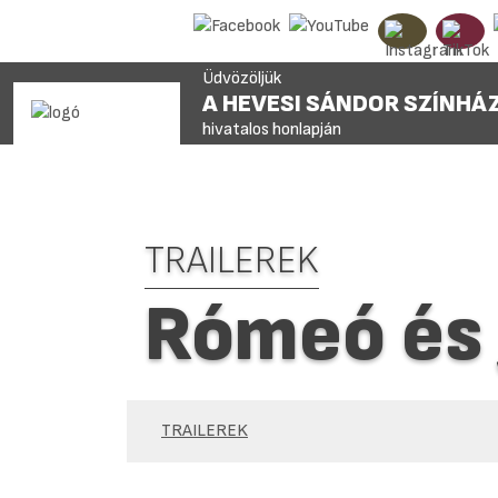
Üdvözöljük
A HEVESI SÁNDOR SZÍNHÁ
hivatalos honlapján
TRAILEREK
Rómeó és J
TRAILEREK