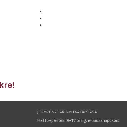
nkre
!
JEGYPÉNZTÁR NYITVATARTÁSA
Hétfő-péntek: 9-17 óráig, előadásnapokon: