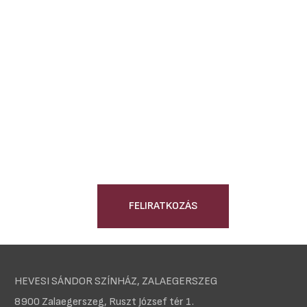
FELIRATKOZÁS
HEVESI SÁNDOR SZÍNHÁZ, ZALAEGERSZEG
8900 Zalaegerszeg, Ruszt József tér 1.