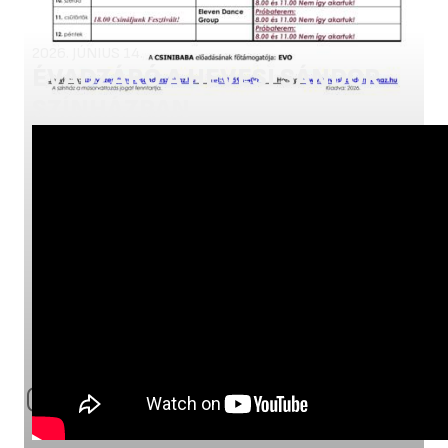
2026. JÚNIUS 14.
ÉVADZÁRÓ A HEVESI SÁNDOR
SZÍNHÁZBAN
Galériák
ÖSSZES GALÉRIA