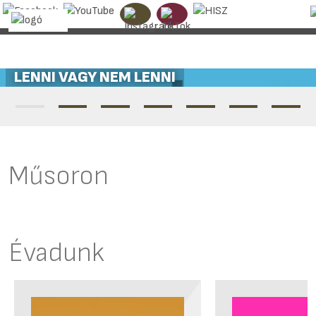
SUGAR
Műsoron
Évadunk